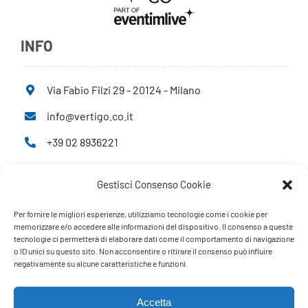
INFO
Via Fabio Filzi 29 - 20124 - Milano
info@vertigo.co.it
+39 02 8936221
Gestisci Consenso Cookie
Privacy Policy
Cookie Policy
Per fornire le migliori esperienze, utilizziamo tecnologie come i cookie per
memorizzare e/o accedere alle informazioni del dispositivo. Il consenso a queste
tecnologie ci permetterà di elaborare dati come il comportamento di navigazione
PARTNERS
o ID unici su questo sito. Non acconsentire o ritirare il consenso può influire
negativamente su alcune caratteristiche e funzioni.
Accetta