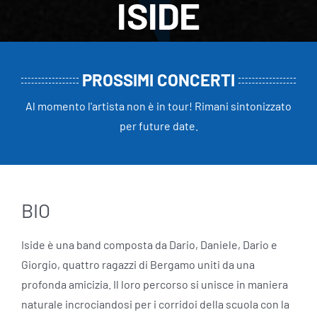
ISIDE
PROSSIMI CONCERTI
Al momento l'artista non è in tour! Rimani sintonizzato
per future date.
BIO
Iside è una band composta da Dario, Daniele, Dario e
Giorgio, quattro ragazzi di Bergamo uniti da una
profonda amicizia. Il loro percorso si unisce in maniera
naturale incrociandosi per i corridoi della scuola con la