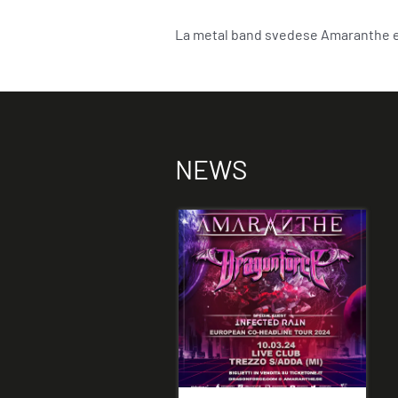
La metal band svedese Amaranthe e 
NEWS