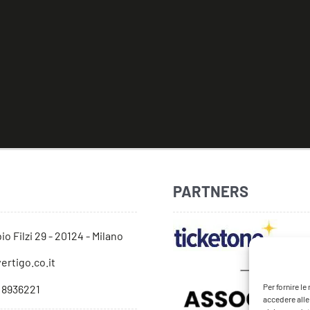
PARTNERS
io Filzi 29 - 20124 - Milano
ertigo.co.it
Per fornire l
 8936221
accedere alle