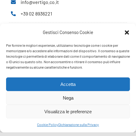
info@vertigo.co.it
+39 02 8936221
Gestisci Consenso Cookie
Privacy Policy
Cookie Policy
Per fornire le migliori esperienze, utilizziamo tecnologie come i cookie per
memorizzare e/o accedere alle informazioni del dispositivo. Il consenso a queste
tecnologie ci permetterà di elaborare dati come il comportamento di navigazione
PARTNERS
o ID unici su questo sito. Non acconsentire o ritirare il consenso può influire
negativamente su alcune caratteristiche e funzioni.
Accetta
Nega
Visualizza le preferenze
Cookie Policy
Dichiarazione sulla Privacy