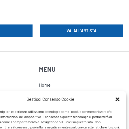
VAI ALL’ARTISTA
MENU
Home
Artisti
Gestisci Consenso Cookie
News
e migliori esperienze, utilizziamo tecnologie come i cookie per memorizzare e/o
 informazioni del dispositivo. Il consenso a queste tecnologie ci permetterà di
Tour
i come il comportamento di navigazione o ID unici su questo sito. Non
 ritirare il consenso può influire negativamente su alcune caratteristiche e funzioni.
FAQ