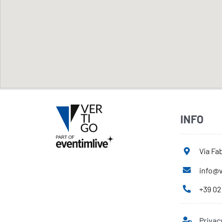
INFO
Via Fab
info@v
+39 02
Privac