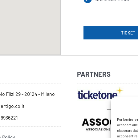
TICKET
PARTNERS
io Filzi 29 - 20124 - Milano
ertigo.co.it
 8936221
Per fornire l
accedere alle
elaborare dat
acconsentire o
y Policy