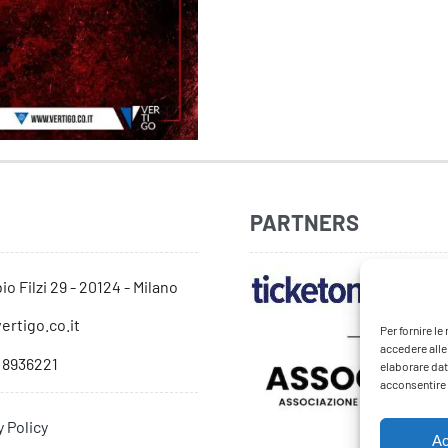
PARTNERS
io Filzi 29 - 20124 - Milano
ertigo.co.it
Per fornire l
accedere alle
 8936221
elaborare dat
acconsentire o
y Policy
Ac