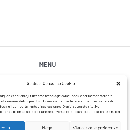
MENU
Home
Gestisci Consenso Cookie
Artisti
e migliori esperienze, utilizziamo tecnologie come i cookie per memorizzare e/o
 informazioni del dispositivo. Il consenso a queste tecnologie ci permetterà di
News
i come il comportamento di navigazione o ID unici su questo sito. Non
 ritirare il consenso può influire negativamente su alcune caratteristiche e funzioni.
Tour
FAQ
cetta
Nega
Visualizza le preferenze