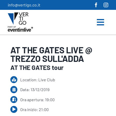
Salta
info@vertigo.co.it
al
contenuto
AT THE GATES LIVE @
TREZZO SULL'ADDA
AT THE GATES tour
Location: Live Club
Data: 13/12/2019
Ora apertura: 19:00
Ora inizio: 21:00