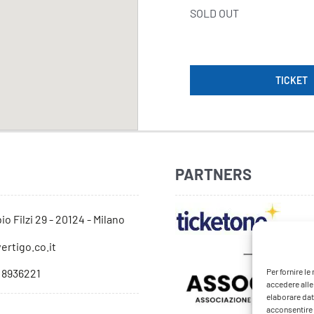
SOLD OUT
TICKET
PARTNERS
io Filzi 29 - 20124 - Milano
ertigo.co.it
 8936221
Per fornire l
accedere alle
elaborare dat
acconsentire o