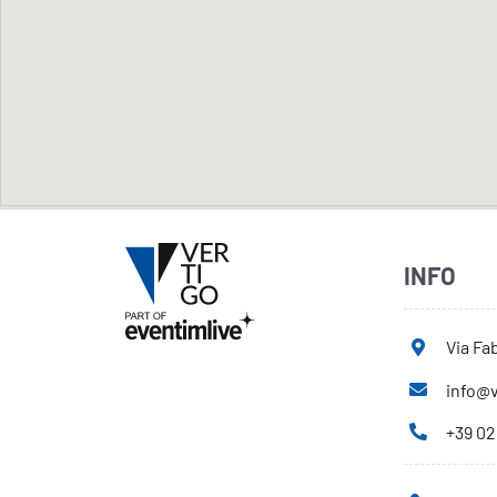
INFO
Via Fab
info@v
+39 02