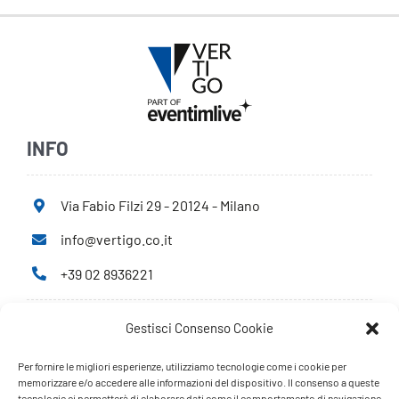
INFO
Via Fabio Filzi 29 - 20124 - Milano
info@vertigo.co.it
+39 02 8936221
Gestisci Consenso Cookie
Privacy Policy
Cookie Policy
Per fornire le migliori esperienze, utilizziamo tecnologie come i cookie per
memorizzare e/o accedere alle informazioni del dispositivo. Il consenso a queste
tecnologie ci permetterà di elaborare dati come il comportamento di navigazione