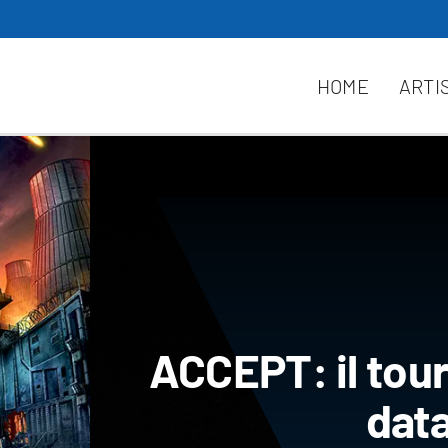
HOME
ARTI
ACCEPT: il tour
data