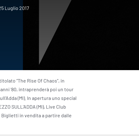
25 Luglio 2017
itolato “The Rise Of Chaos”, in
 anni ‘80, intraprenderà poi un tour
ull’Adda (MI). In apertura uno special
REZZO SULL’ADDA (MI), Live Club
Biglietti in vendita a partire dalle