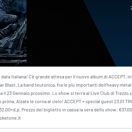
data italiana! C’è grande attesa per il nuovo album di ACCEPT, int
r Blast. La band teutonica, fra le più importanti dell’heavy metal
ta il 23 Gennaio prossimo. Lo show si terrà al Live Club di Trezzo s
o prima. Alzate le corna al cielo! ACCEPT + special guest 23.01 T
2,00+d.p. Prezzo del biglietto in cassa la sera dello show: €37,00 
icketone.it