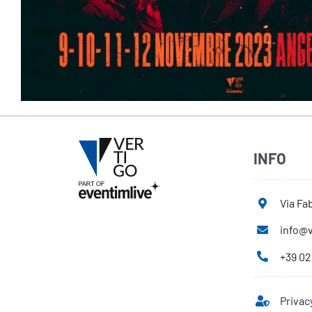
INFO
Via Fab
info@v
+39 02
Privac