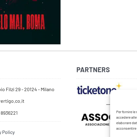
PARTNERS
io Filzi 29 - 20124 - Milano
ertigo.co.it
Per fornire l
 8936221
accedere alle
elaborare dat
acconsentire o
y Policy