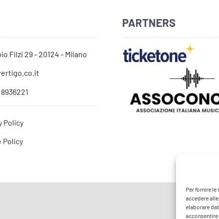
PARTNERS
io Filzi 29 - 20124 - Milano
ertigo.co.it
 8936221
y Policy
 Policy
Per fornire l
accedere alle
elaborare dat
acconsentire o