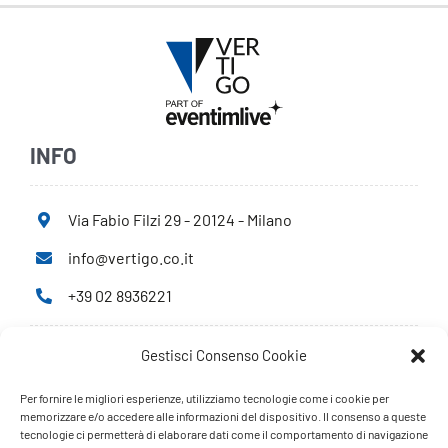
INFO
Via Fabio Filzi 29 - 20124 - Milano
info@vertigo.co.it
+39 02 8936221
Gestisci Consenso Cookie
Privacy Policy
Cookie Policy
Per fornire le migliori esperienze, utilizziamo tecnologie come i cookie per
memorizzare e/o accedere alle informazioni del dispositivo. Il consenso a queste
tecnologie ci permetterà di elaborare dati come il comportamento di navigazione
PARTNERS