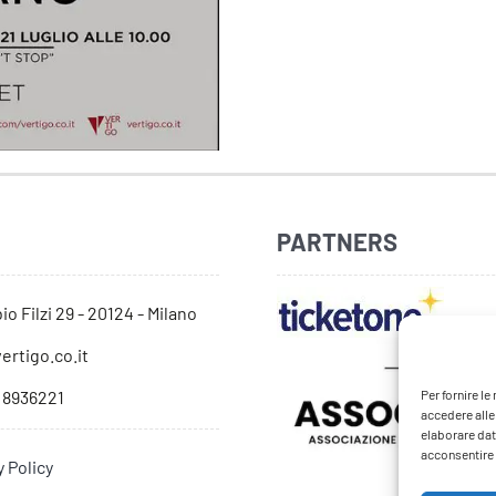
PARTNERS
io Filzi 29 - 20124 - Milano
ertigo.co.it
 8936221
Per fornire l
accedere alle
elaborare dat
acconsentire o
y Policy