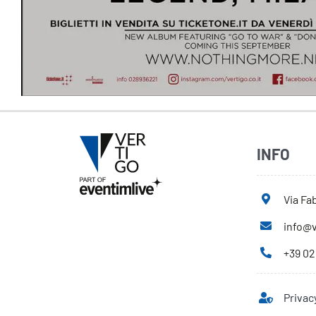
INFO
Via Fab
info@v
+39 02
Privac