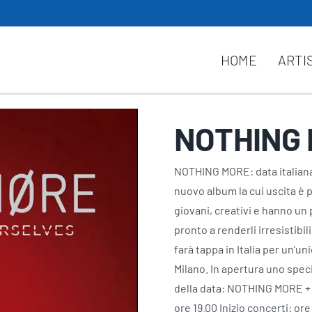
HOME
ARTI
NOTHING 
NOTHING MORE: data italiana 
nuovo album la cui uscita è
giovani, creativi e hanno un p
pronto a renderli irresistibil
farà tappa in Italia per un’u
Milano. In apertura uno speci
della data: NOTHING MORE + 
ore 19.00 Inizio concerti: or