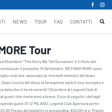
STI
NEWS
TOUR
FAQ
CONTATTI
MORE Tour
a Dicembre! “The Story We Tell Ourselves” è il titolo del
 prevista per il prossimo 15 Settembre. NOTHING MORE sono
iglio rock che, associato ai ritornelli melodici dei brani,
i. Dopo l’uscita del disco la formazione sarà in tour europeo e
nica data che si terrà venerdì 1 Dicembre al Legend Club di
al guest che riveleremo a breve. Ecco di seguito i dettagli
special guest 01.12 MILANO, Legend Club Apertura porte:
e 20.00 Prezzo del biglietto in prevendita: €20,00+d.p. Prezzo