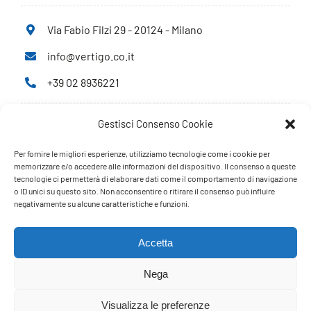
Via Fabio Filzi 29 - 20124 - Milano
info@vertigo.co.it
+39 02 8936221
Gestisci Consenso Cookie
Privacy Policy
Cookie Policy
Per fornire le migliori esperienze, utilizziamo tecnologie come i cookie per
memorizzare e/o accedere alle informazioni del dispositivo. Il consenso a queste
tecnologie ci permetterà di elaborare dati come il comportamento di navigazione
PARTNERS
o ID unici su questo sito. Non acconsentire o ritirare il consenso può influire
negativamente su alcune caratteristiche e funzioni.
Accetta
Nega
Visualizza le preferenze