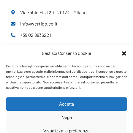
Via Fabio Filzi 29 - 20124 - Milano
info@vertigo.co.it
+39 02 8936221
Gestisci Consenso Cookie
Privacy Policy
Cookie Policy
Per fornire le migliori esperienze, utilizziamo tecnologie come i cookie per
memorizzare e/o accedere alle informazioni del dispositivo. Il consenso a queste
tecnologie ci permetterà di elaborare dati come il comportamento di navigazione
PARTNERS
o ID unici su questo sito. Non acconsentire o ritirare il consenso può influire
negativamente su alcune caratteristiche e funzioni.
Accetta
Nega
Visualizza le preferenze