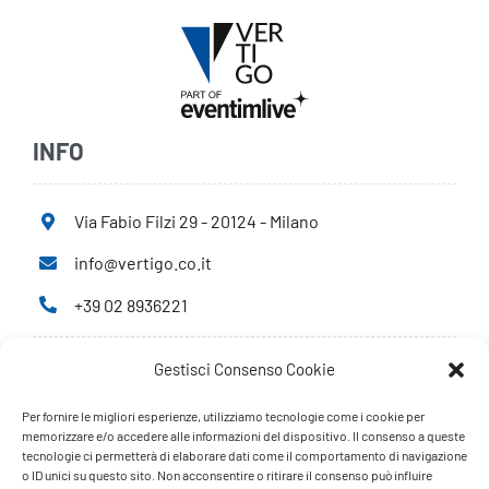
INFO
Via Fabio Filzi 29 - 20124 - Milano
info@vertigo.co.it
+39 02 8936221
Gestisci Consenso Cookie
Privacy Policy
Cookie Policy
Per fornire le migliori esperienze, utilizziamo tecnologie come i cookie per
memorizzare e/o accedere alle informazioni del dispositivo. Il consenso a queste
tecnologie ci permetterà di elaborare dati come il comportamento di navigazione
PARTNERS
o ID unici su questo sito. Non acconsentire o ritirare il consenso può influire