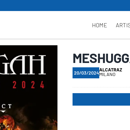
HOME
ARTI
MESHUGGA
ALCATRAZ
20/03/2024
MILANO