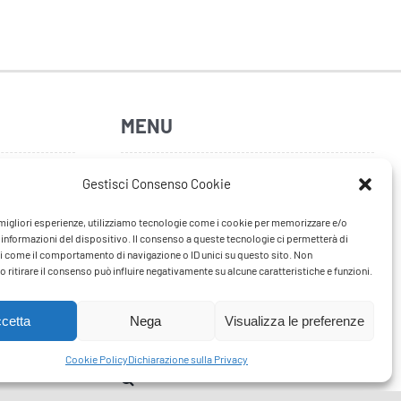
MENU
Home
Gestisci Consenso Cookie
Artisti
e migliori esperienze, utilizziamo tecnologie come i cookie per memorizzare e/o
 informazioni del dispositivo. Il consenso a queste tecnologie ci permetterà di
News
i come il comportamento di navigazione o ID unici su questo sito. Non
 ritirare il consenso può influire negativamente su alcune caratteristiche e funzioni.
Tour
FAQ
cetta
Nega
Visualizza le preferenze
Contatti
Cookie Policy
Dichiarazione sulla Privacy