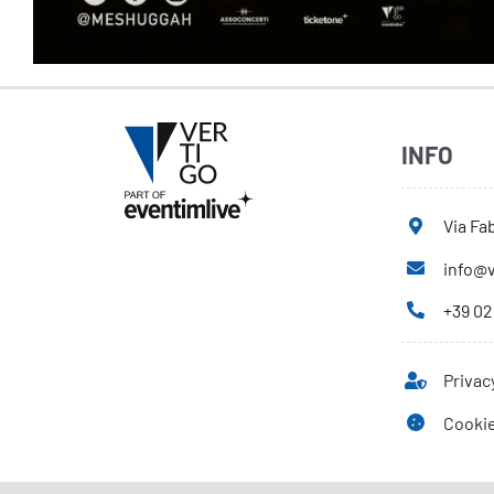
INFO
Via Fab
info@v
+39 02
Privac
Cookie