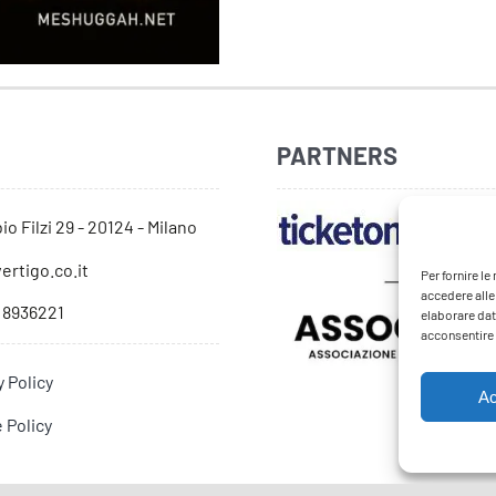
PARTNERS
io Filzi 29 - 20124 - Milano
ertigo.co.it
Per fornire l
accedere alle
 8936221
elaborare dat
acconsentire o
y Policy
Ac
 Policy