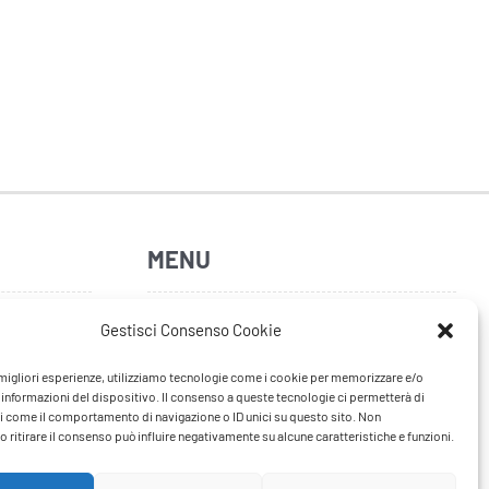
MENU
Home
Gestisci Consenso Cookie
Artisti
e migliori esperienze, utilizziamo tecnologie come i cookie per memorizzare e/o
 informazioni del dispositivo. Il consenso a queste tecnologie ci permetterà di
News
i come il comportamento di navigazione o ID unici su questo sito. Non
 ritirare il consenso può influire negativamente su alcune caratteristiche e funzioni.
Tour
FAQ