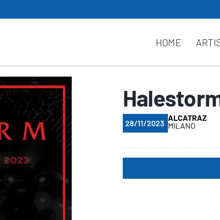
HOME
ARTI
Halestorm
ALCATRAZ
28/11/2023
MILANO