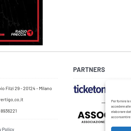
PARTNERS
io Filzi 29 - 20124 - Milano
ertigo.co.it
Per fornire l
accedere alle
 8936221
elaborare dat
acconsentire o
y Policy