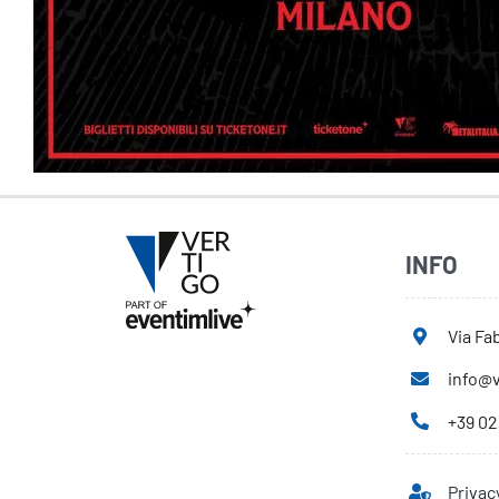
INFO
Via Fab
info@v
+39 02
Privac