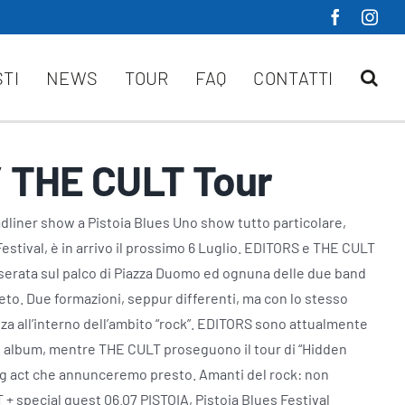
STI
NEWS
TOUR
FAQ
CONTATTI
 THE CULT Tour
liner show a Pistoia Blues Uno show tutto particolare,
 Festival, è in arrivo il prossimo 6 Luglio. EDITORS e THE CULT
 serata sul palco di Piazza Duomo ed ognuna delle due band
eto. Due formazioni, seppur differenti, ma con lo stesso
za all’interno dell’ambito “rock”. EDITORS sono attualmente
vo album, mentre THE CULT proseguono il tour di “Hidden
ing act che annunceremo presto. Amanti del rock: non
 special guest 06.07 PISTOIA, Pistoia Blues Festival