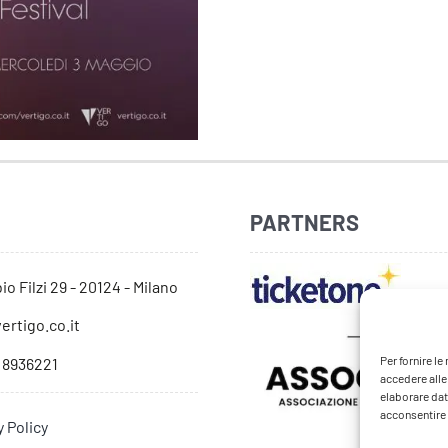
PARTNERS
io Filzi 29 - 20124 - Milano
ertigo.co.it
Per fornire l
 8936221
accedere alle
elaborare dat
acconsentire o
y Policy