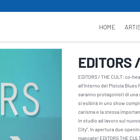
HOME
ARTI
EDITORS /
EDITORS / THE CULT: co-head
all’interno del Pistoia Blues
saranno protagonisti di una
si esibirà in uno show compl
carisma e la stessa importan
in studio ad lavoro sul nuo
City”. In apertura due open
mancate! EDITORS THE CULT +