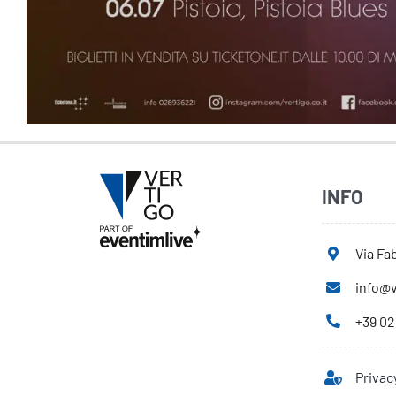
INFO
Via Fab
info@v
+39 02
Privac