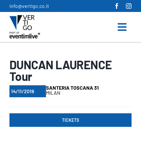
Salta
info@vertigo.co.it
al
contenuto
DUNCAN LAURENCE
Tour
SANTERIA TOSCANA 31
14/11/2019
MILAN
TICKETS