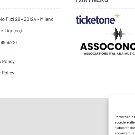
io Filzi 29 - 20124 - Milano
ertigo.co.it
 8936221
y Policy
 Policy
Per fornire l
accedere alle
elaborare dat
acconsentire o