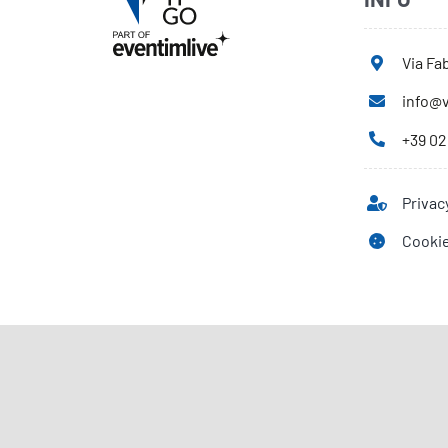
Via Fab
info@v
+39 02
Privac
Cookie