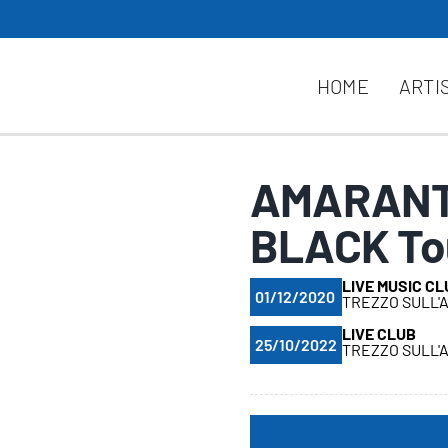
HOME
ARTI
AMARANT
BLACK To
LIVE MUSIC CL
01/12/2020
TREZZO SULL'
LIVE CLUB
25/10/2022
TREZZO SULL'