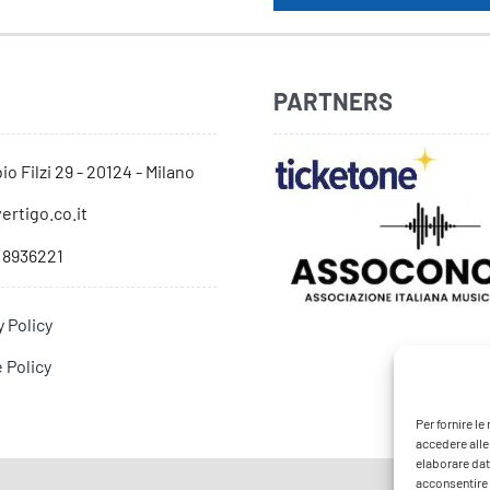
PARTNERS
io Filzi 29 - 20124 - Milano
ertigo.co.it
 8936221
y Policy
 Policy
Per fornire l
accedere alle
elaborare dat
acconsentire o