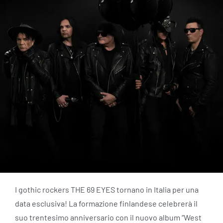
I gothic rockers THE 69 EYES tornano in Italia per una
data esclusiva! La formazione finlandese celebrerà il
suo trentesimo anniversario con il nuovo album “West