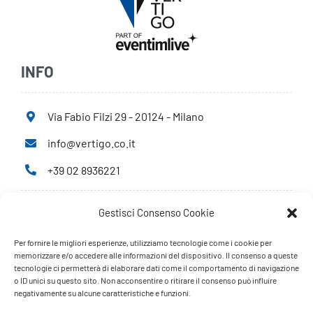
INFO
Via Fabio Filzi 29 - 20124 - Milano
info@vertigo.co.it
+39 02 8936221
Gestisci Consenso Cookie
Privacy Policy
Cookie Policy
Per fornire le migliori esperienze, utilizziamo tecnologie come i cookie per
memorizzare e/o accedere alle informazioni del dispositivo. Il consenso a queste
tecnologie ci permetterà di elaborare dati come il comportamento di navigazione
PARTNERS
o ID unici su questo sito. Non acconsentire o ritirare il consenso può influire
negativamente su alcune caratteristiche e funzioni.