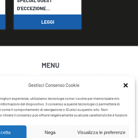
SPECIAL GUEST
D’ECCEZIONE…
LEGGI
MENU
Home
Gestisci Consenso Cookie
Artisti
e migliori esperienze, utilizziamo tecnologie come i cookie per memorizzare e/o
 informazioni del dispositivo. Il consenso a queste tecnologie ci permetterà di
News
i come il comportamento di navigazione o ID unici su questo sito. Non
 ritirare il consenso può influire negativamente su alcune caratteristiche e funzioni.
Tour
FAQ
cetta
Nega
Visualizza le preferenze