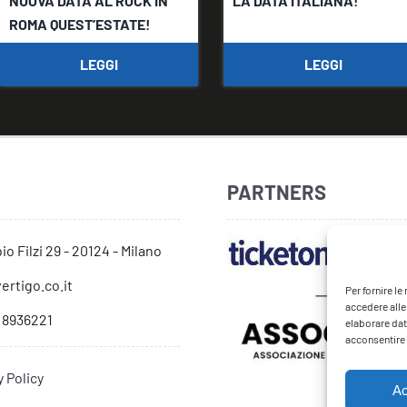
NUOVA DATA AL ROCK IN
LA DATA ITALIANA!
ROMA QUEST’ESTATE!
LEGGI
LEGGI
PARTNERS
io Filzi 29 - 20124 - Milano
ertigo.co.it
Per fornire l
accedere alle
 8936221
elaborare dat
acconsentire o
y Policy
Ac