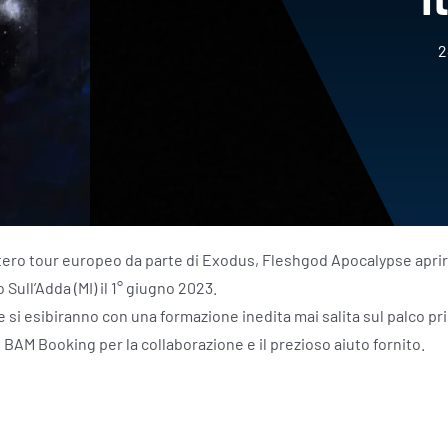
2
intero tour europeo da parte di Exodus, Fleshgod Apocalypse apr
 Sull’Adda (MI) il 1° giugno 2023.
si esibiranno con una formazione inedita mai salita sul palco pri
AM Booking per la collaborazione e il prezioso aiuto fornito.