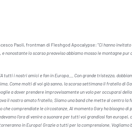
ncesco Paoli, frontman di Fleshgod Apocalypse: “
Ci hanno invitato
ta, e nonostante lo scarso preavviso abbiamo mosso le montagne pur di
“
A tutti i nostri amici e fan in Europa…. Con grande tristezza, dobbi
ma. Come molti di voi già sanno, la scorsa settimana il fratello di G
moglie a dover prendere improvvisamente un volo per occuparsi della 
rova il nostro amato fratello. Siamo una band che mette al centro la f
 che comprendiate le circostanze. Al momento Gary ha bisogno di pr
devamo l’ora di venire a suonare per tutti voi grandiosi fan europei
orneranno in Europa! Grazie a tutti per la comprensione. Vogliamo be