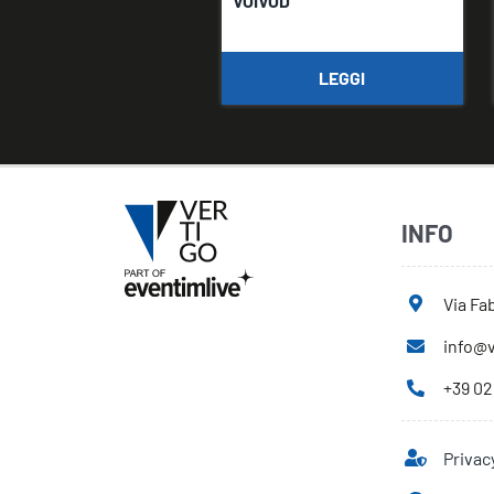
VOIVOD
LEGGI
INFO
Via Fab
info@v
+39 02
Privac