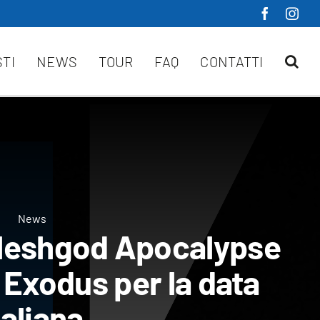
STI
NEWS
TOUR
FAQ
CONTATTI
News
eshgod Apocalypse
 Exodus per la data
taliana