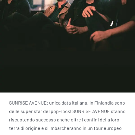
SUNRISE AVENUE: unica data italiana! In Finlandia sono
delle super star del pop-rock! SUNRISE AVENUE stanno
riscuotendo successo anche oltre i confini della loro
terra di origine e si imbarcheranno in un tour europeo