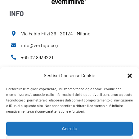
INFO
Via Fabio Filzi 29 - 20124 - Milano
info@vertigo.co.it
+39 02 8936221
Gestisci Consenso Cookie
Privacy Policy
Cookie Policy
Per fornire le migliori esperienze, utilizziamo tecnologie come i cookie per
memorizzare e/o accedere alle informazioni del dispositivo. Il consenso a queste
tecnologie ci permetterà di elaborare dati come il comportamento di navigazione
PARTNERS
o ID unici su questo sito. Non acconsentire o ritirare il consenso può influire
negativamente su alcune caratteristiche e funzioni.
Accetta