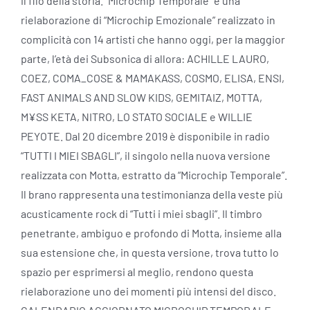
il filo della storia. “Microchip Temporale” è una
rielaborazione di “Microchip Emozionale” realizzato in
complicità con 14 artisti che hanno oggi, per la maggior
parte, l’età dei Subsonica di allora: ACHILLE LAURO,
COEZ, COMA_COSE & MAMAKASS, COSMO, ELISA, ENSI,
FAST ANIMALS AND SLOW KIDS, GEMITAIZ, MOTTA,
M¥SS KETA, NITRO, LO STATO SOCIALE e WILLIE
PEYOTE. Dal 20 dicembre 2019 è disponibile in radio
“TUTTI I MIEI SBAGLI”, il singolo nella nuova versione
realizzata con Motta, estratto da “Microchip Temporale”.
Il brano rappresenta una testimonianza della veste più
acusticamente rock di “Tutti i miei sbagli”. Il timbro
penetrante, ambiguo e profondo di Motta, insieme alla
sua estensione che, in questa versione, trova tutto lo
spazio per esprimersi al meglio, rendono questa
rielaborazione uno dei momenti più intensi del disco.