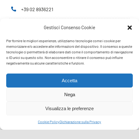
+39 02 8936221
Gestisci Consenso Cookie
Privacy Policy
Cookie Policy
Per fornire le migliori esperienze, utilizziamo tecnologie come i cookie per
memorizzare e/o accedere alle informazioni del dispositivo. Il consenso a queste
tecnologie ci permetterà di elaborare dati come il comportamento di navigazione
PARTNERS
o ID unici su questo sito. Non acconsentire o ritirare il consenso può influire
negativamente su alcune caratteristiche e funzioni.
Accetta
Nega
Visualizza le preferenze
Cookie Policy
Dichiarazione sulla Privacy