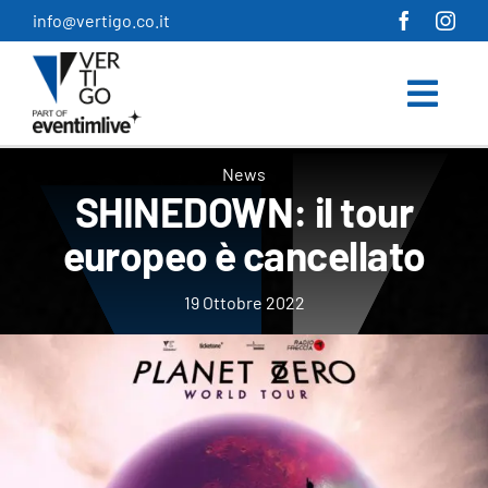
Salta
info@vertigo.co.it
al
contenuto
News
SHINEDOWN: il tour
europeo è cancellato
19 Ottobre 2022