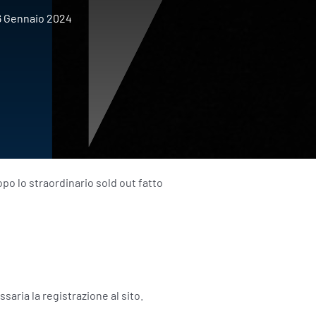
6 Gennaio 2024
po lo straordinario sold out fatto
saria la registrazione al sito.