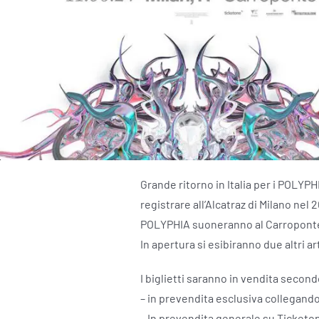
Grande ritorno in Italia per i POLY
registrare all’Alcatraz di Milano nel 
POLYPHIA suoneranno al Carroponte (
In apertura si esibiranno due altri art
I biglietti saranno in vendita secon
– in prevendita esclusiva ​​collegand
– In prevendita generale su Ticketone 