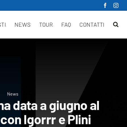
STI
NEWS
TOUR
FAQ
CONTATTI
News
a data a giugno al
on Igorrr e Plini