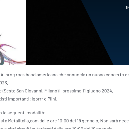
1
PHIA, prog rock band americana che annuncia un nuovo concerto do
2023.
Sesto San Giovanni, Milano) il prossimo 11 giugno 2024.
isti importanti: Igorrr e Plini.
do le seguenti modalità:
osi a Metalitalia.com dalle ore 10:00 del 18 gennaio. Non sarà neces
e altri circuiti autorizzati dalle ore 10:00 del 19 gennaio.