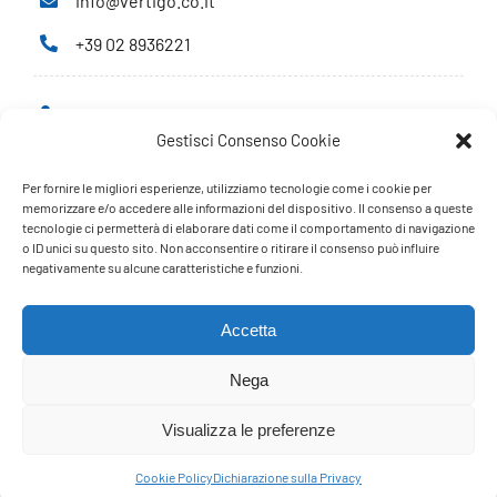
info@vertigo.co.it
+39 02 8936221
Privacy Policy
Gestisci Consenso Cookie
Cookie Policy
Per fornire le migliori esperienze, utilizziamo tecnologie come i cookie per
PARTNERS
memorizzare e/o accedere alle informazioni del dispositivo. Il consenso a queste
tecnologie ci permetterà di elaborare dati come il comportamento di navigazione
o ID unici su questo sito. Non acconsentire o ritirare il consenso può influire
negativamente su alcune caratteristiche e funzioni.
Accetta
Nega
Visualizza le preferenze
Cookie Policy
Dichiarazione sulla Privacy