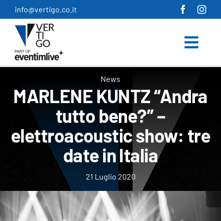
Salta
info@vertigo.co.it
al
contenuto
News
MARLENE KUNTZ “Andra
tutto bene?” –
elettroacoustic show: tre
date in Italia
21 Luglio 2020