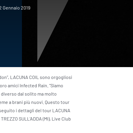
2 Gennaio 2019
ndon”, LACUNA COIL sono orgogliosi
loro amici Infected Rain. “Siamo
o diverso dal solito ma molto
eme a brani più nuovi. Questo tour
 seguito i dettagli del tour LACUNA
1 TREZZO SULL’ADDA (MI), Live Club