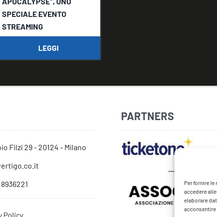
APOCALYPSE”, UNO
SPECIALE EVENTO
STREAMING
LEGGI
PARTNERS
io Filzi 29 - 20124 - Milano
ertigo.co.it
Per fornire l
 8936221
accedere alle
elaborare dat
acconsentire o
y Policy