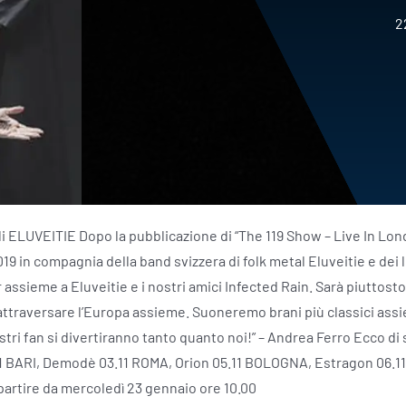
2
i ELUVEITIE Dopo la pubblicazione di “The 119 Show – Live In Lo
19 in compagnia della band svizzera di folk metal Eluveitie e dei 
r assieme a Eluveitie e i nostri amici Infected Rain. Sarà piuttost
attraversare l’Europa assieme. Suoneremo brani più classici assi
stri fan si divertiranno tanto quanto noi!” – Andrea Ferro Ecco di
.11 BARI, Demodè 03.11 ROMA, Orion 05.11 BOLOGNA, Estragon 06.1
a partire da mercoledì 23 gennaio ore 10.00