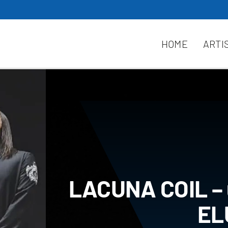
HOME
ARTI
LACUNA COIL – u
EL