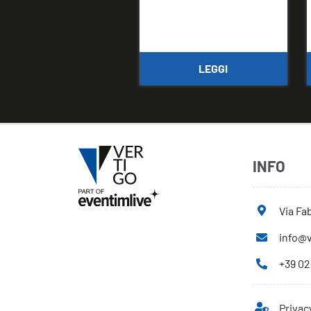
LEGGI
INFO
Via Fab
info@v
+39 02
Privac