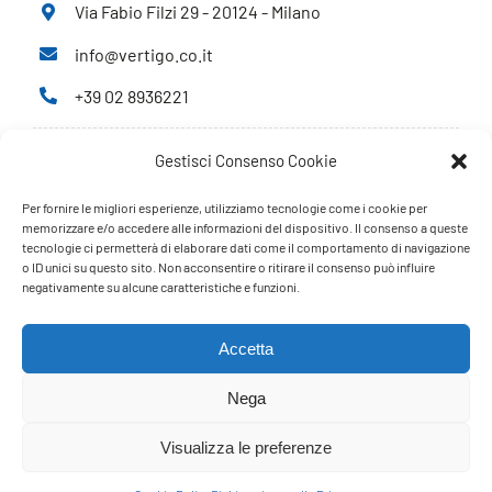
Via Fabio Filzi 29 - 20124 - Milano
info@vertigo.co.it
+39 02 8936221
Gestisci Consenso Cookie
Privacy Policy
Cookie Policy
Per fornire le migliori esperienze, utilizziamo tecnologie come i cookie per
memorizzare e/o accedere alle informazioni del dispositivo. Il consenso a queste
tecnologie ci permetterà di elaborare dati come il comportamento di navigazione
PARTNERS
o ID unici su questo sito. Non acconsentire o ritirare il consenso può influire
negativamente su alcune caratteristiche e funzioni.
Accetta
Nega
Visualizza le preferenze