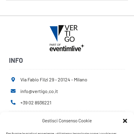
INFO
Via Fabio Filzi 29 - 20124 - Milano
info@vertigo.co.it
+39 02 8936221
Gestisci Consenso Cookie
Privacy Policy
Cookie Policy
Per fornire le migliori esperienze, utilizziamo tecnologie come i cookie per