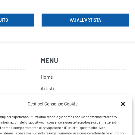
UITO
VAI ALL’ARTISTA
MENU
Home
Artisti
News
Gestisci Consenso Cookie
Tour
e migliori esperienze, utilizziamo tecnologie come i cookie per memorizzare e/o
FAQ
 informazioni del dispositivo. Il consenso a queste tecnologie ci permetterà di
i come il comportamento di navigazione o ID unici su questo sito. Non
 ritirare il consenso può influire negativamente su alcune caratteristiche e funzioni.
Contatti