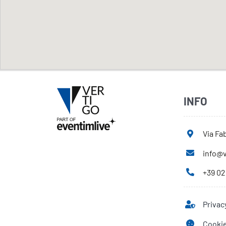
INFO
Via Fab
info@v
+39 02
Privac
Cookie