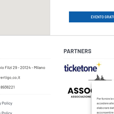
EVENTO GRAT
PARTNERS
io Filzi 29 - 20124 - Milano
ertigo.co.it
 8936221
Per fornire l
y Policy
accedere alle
elaborare dat
 Policy
acconsentire o