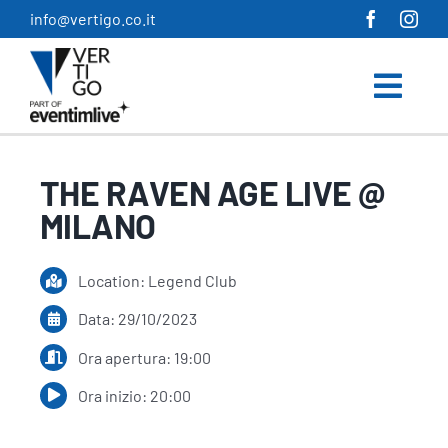
Salta
info@vertigo.co.it
al
contenuto
THE RAVEN AGE LIVE @
MILANO
Location: Legend Club
Data: 29/10/2023
Ora apertura: 19:00
Ora inizio: 20:00