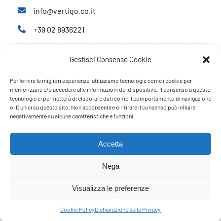
info@vertigo.co.it
+39 02 8936221
Gestisci Consenso Cookie
Privacy Policy
Cookie Policy
Per fornire le migliori esperienze, utilizziamo tecnologie come i cookie per
memorizzare e/o accedere alle informazioni del dispositivo. Il consenso a queste
tecnologie ci permetterà di elaborare dati come il comportamento di navigazione
PARTNERS
o ID unici su questo sito. Non acconsentire o ritirare il consenso può influire
negativamente su alcune caratteristiche e funzioni.
Accetta
Nega
Visualizza le preferenze
Cookie Policy
Dichiarazione sulla Privacy