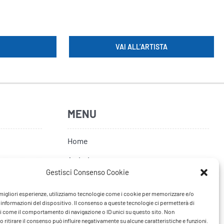
VAI ALL’ARTISTA
MENU
Home
Artisti
Gestisci Consenso Cookie
News
e migliori esperienze, utilizziamo tecnologie come i cookie per memorizzare e/o
Tour
 informazioni del dispositivo. Il consenso a queste tecnologie ci permetterà di
i come il comportamento di navigazione o ID unici su questo sito. Non
FAQ
 ritirare il consenso può influire negativamente su alcune caratteristiche e funzioni.