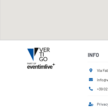
INFO
Via Fab
info@v
+39 02
Privac