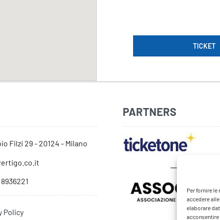
TICKET
PARTNERS
io Filzi 29 - 20124 - Milano
ertigo.co.it
 8936221
Per fornire l
accedere alle
elaborare dat
y Policy
acconsentire o