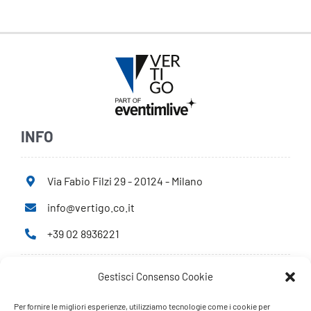
INFO
Via Fabio Filzi 29 - 20124 - Milano
info@vertigo.co.it
+39 02 8936221
Gestisci Consenso Cookie
Privacy Policy
Cookie Policy
Per fornire le migliori esperienze, utilizziamo tecnologie come i cookie per