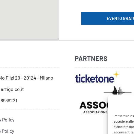
EVENTO GRAT
PARTNERS
io Filzi 29 - 20124 - Milano
ertigo.co.it
 8936221
Per fornire l
y Policy
accedere alle
elaborare dat
 Policy
acconsentire o