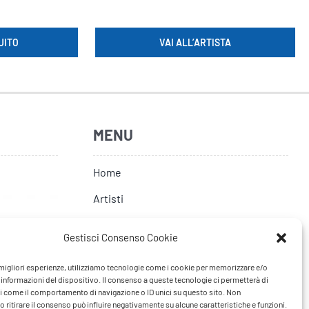
UITO
VAI ALL’ARTISTA
MENU
Home
Artisti
News
Gestisci Consenso Cookie
Tour
e migliori esperienze, utilizziamo tecnologie come i cookie per memorizzare e/o
FAQ
 informazioni del dispositivo. Il consenso a queste tecnologie ci permetterà di
i come il comportamento di navigazione o ID unici su questo sito. Non
Contatti
 ritirare il consenso può influire negativamente su alcune caratteristiche e funzioni.