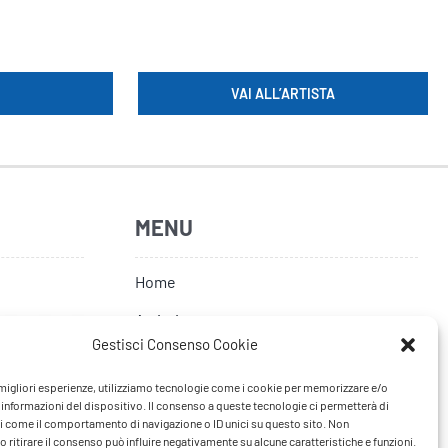
VAI ALL’ARTISTA
MENU
Home
Artisti
Gestisci Consenso Cookie
News
e migliori esperienze, utilizziamo tecnologie come i cookie per memorizzare e/o
Tour
 informazioni del dispositivo. Il consenso a queste tecnologie ci permetterà di
i come il comportamento di navigazione o ID unici su questo sito. Non
FAQ
 ritirare il consenso può influire negativamente su alcune caratteristiche e funzioni.