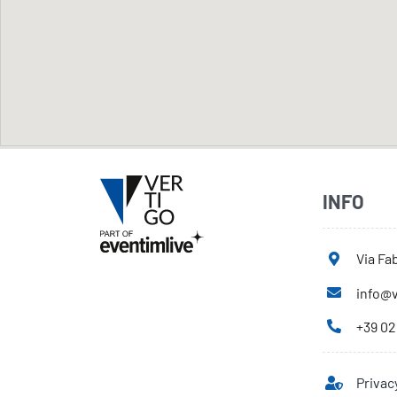
INFO
Via Fab
info@v
+39 02
Privac