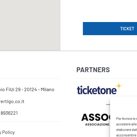
TICKET
PARTNERS
io Filzi 29 - 20124 - Milano
ertigo.co.it
 8936221
Per fornire l
accedere alle
elaborare dat
y Policy
acconsentire o