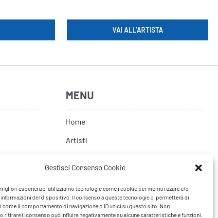
VAI ALL’ARTISTA
MENU
Home
Artisti
News
Gestisci Consenso Cookie
Tour
e migliori esperienze, utilizziamo tecnologie come i cookie per memorizzare e/o
FAQ
 informazioni del dispositivo. Il consenso a queste tecnologie ci permetterà di
i come il comportamento di navigazione o ID unici su questo sito. Non
Contatti
 ritirare il consenso può influire negativamente su alcune caratteristiche e funzioni.