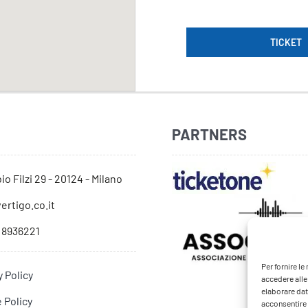
TICKET
PARTNERS
io Filzi 29 - 20124 - Milano
ertigo.co.it
 8936221
Per fornire l
y Policy
accedere alle
elaborare dat
 Policy
acconsentire o