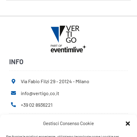
INFO
Via Fabio Filzi 29 - 20124 - Milano
info@vertigo.co.it
+39 02 8936221
Gestisci Consenso Cookie
Privacy Policy
Cookie Policy
Per fornire le migliori esperienze, utilizziamo tecnologie come i cookie per