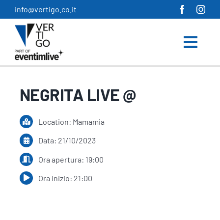
Salta
info@vertigo.co.it
al
contenuto
NEGRITA LIVE @
Location: Mamamia
Data: 21/10/2023
Ora apertura: 19:00
Ora inizio: 21:00