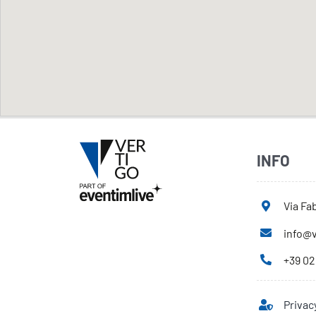
INFO
Via Fab
info@v
+39 02
Privac