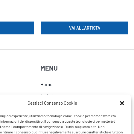
VAI ALL’ARTISTA
MENU
Home
Artisti
Gestisci Consenso Cookie
News
e migliori esperienze, utilizziamo tecnologie come i cookie per memorizzare e/o
Tour
 informazioni del dispositivo. Il consenso a queste tecnologie ci permetterà di
i come il comportamento di navigazione o ID unici su questo sito. Non
FAQ
 ritirare il consenso può influire negativamente su alcune caratteristiche e funzioni.