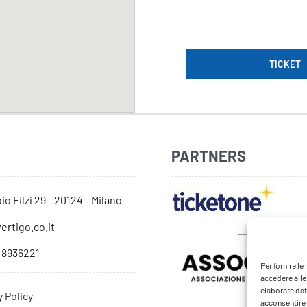
TICKET
PARTNERS
io Filzi 29 - 20124 - Milano
ertigo.co.it
 8936221
Per fornire l
accedere alle
elaborare dat
y Policy
acconsentire o