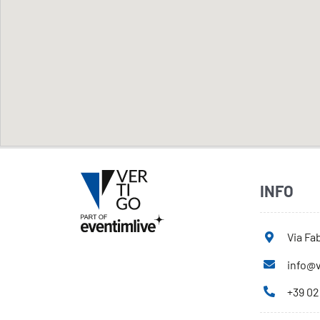
INFO
Via Fab
info@v
+39 02