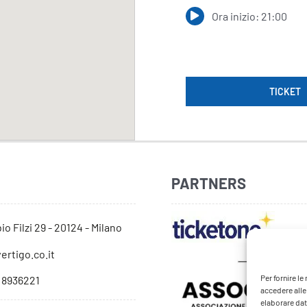
Ora inizio: 21:00
TICKET
PARTNERS
io Filzi 29 - 20124 - Milano
ertigo.co.it
Per fornire l
 8936221
accedere alle
elaborare dat