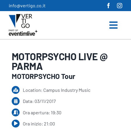
Salta
info@vertigo.co.it
al
contenuto
MOTORPSYCHO LIVE @
PARMA
MOTORPSYCHO Tour
Location: Campus Industry Music
Data: 03/11/2017
Ora apertura: 19:30
Ora inizio: 21:00