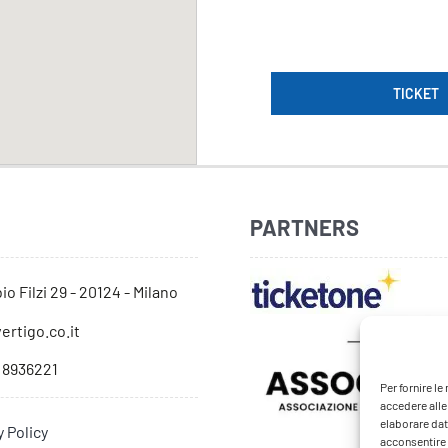
TICKET
PARTNERS
io Filzi 29 - 20124 - Milano
ertigo.co.it
 8936221
Per fornire l
accedere alle
elaborare dat
y Policy
acconsentire o