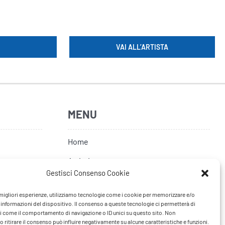
VAI ALL’ARTISTA
MENU
Home
Artisti
Gestisci Consenso Cookie
News
e migliori esperienze, utilizziamo tecnologie come i cookie per memorizzare e/o
Tour
 informazioni del dispositivo. Il consenso a queste tecnologie ci permetterà di
i come il comportamento di navigazione o ID unici su questo sito. Non
FAQ
 ritirare il consenso può influire negativamente su alcune caratteristiche e funzioni.