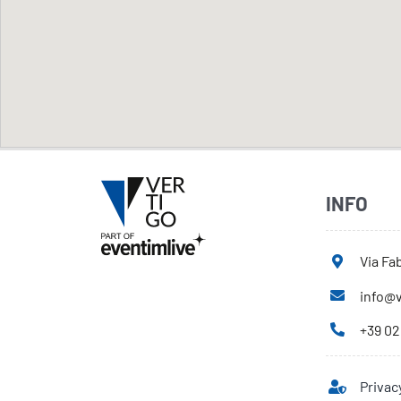
INFO
Via Fab
info@v
+39 02
Privac