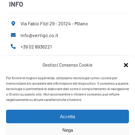
INFO
Via Fabio Filzi 29 - 20124 - Milano
info@vertigo.co.it
+39 02 8936221
Gestisci Consenso Cookie
Privacy Policy
Cookie Policy
Per fornire le migliori esperienze, utilizziamo tecnologie come i cookie per
memorizzare e/o accedere alle informazioni del dispositivo. Il consenso a queste
tecnologie ci permetterà di elaborare dati come il comportamento di navigazione
PARTNERS
o ID unici su questo sito. Non acconsentire o ritirare il consenso può influire
negativamente su alcune caratteristiche e funzioni.
Accetta
Nega