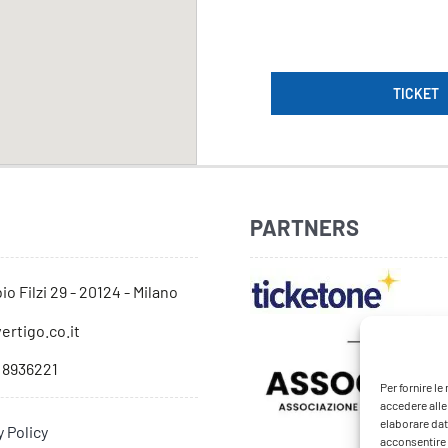
TICKET
PARTNERS
io Filzi 29 - 20124 - Milano
ertigo.co.it
 8936221
Per fornire l
accedere alle
elaborare dat
y Policy
acconsentire o