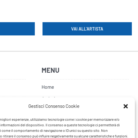
VAI ALL’ARTISTA
MENU
Home
Artisti
Gestisci Consenso Cookie
News
e migliori esperienze, utilizziamo tecnologie come i cookie per memorizzare e/o
Tour
 informazioni del dispositivo. Il consenso a queste tecnologie ci permetterà di
i come il comportamento di navigazione o ID unici su questo sito. Non
FAQ
 ritirare il consenso può influire negativamente su alcune caratteristiche e funzioni.