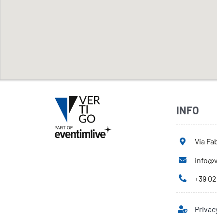
INFO
Via Fab
info@v
+39 02
Privac