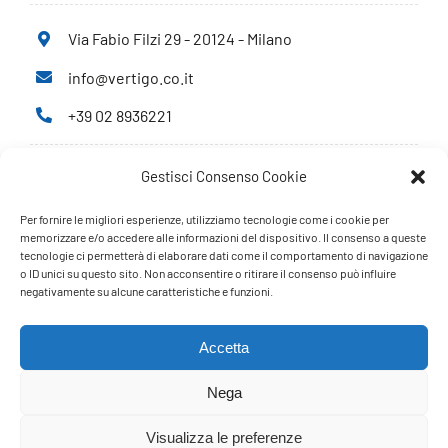
Via Fabio Filzi 29 - 20124 - Milano
info@vertigo.co.it
+39 02 8936221
Gestisci Consenso Cookie
Privacy Policy
Cookie Policy
Per fornire le migliori esperienze, utilizziamo tecnologie come i cookie per
memorizzare e/o accedere alle informazioni del dispositivo. Il consenso a queste
tecnologie ci permetterà di elaborare dati come il comportamento di navigazione
PARTNERS
o ID unici su questo sito. Non acconsentire o ritirare il consenso può influire
negativamente su alcune caratteristiche e funzioni.
Accetta
Nega
Visualizza le preferenze