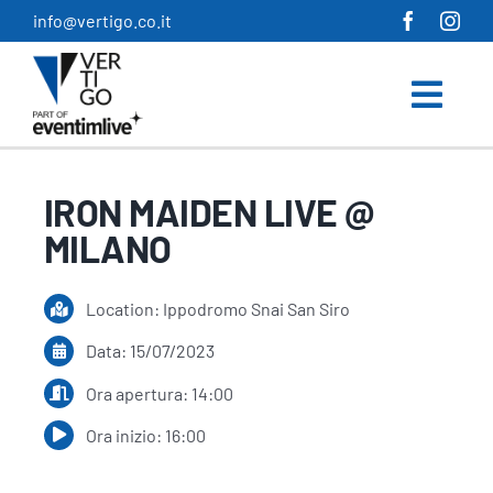
Salta
info@vertigo.co.it
al
contenuto
IRON MAIDEN LIVE @
MILANO
Location: Ippodromo Snai San Siro
Data: 15/07/2023
Ora apertura: 14:00
Ora inizio: 16:00