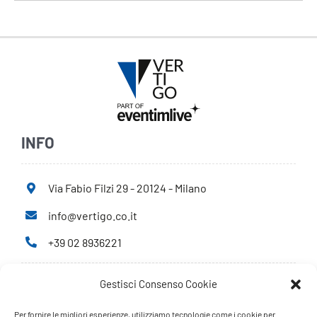
INFO
Via Fabio Filzi 29 - 20124 - Milano
info@vertigo.co.it
+39 02 8936221
Gestisci Consenso Cookie
Privacy Policy
Cookie Policy
Per fornire le migliori esperienze, utilizziamo tecnologie come i cookie per